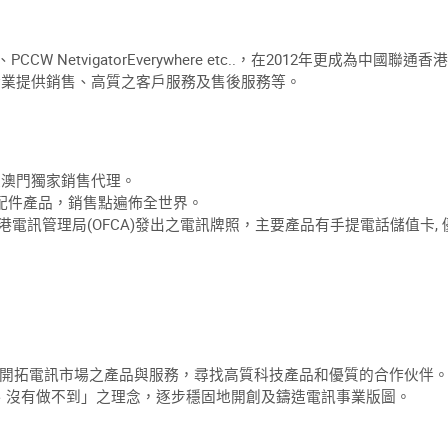
、PCCW NetvigatorEverywhere etc..，在2012年更成為中國聯通
企業提供銷售、高質之客戶服務及售後服務等。
及澳門獨家銷售代理。
話配件產品，銷售點遍佈全世界。
，更獲香港電訊管理局(OFCA)發出之電訊牌照，主要產品有手提電話儲值
開拓電訊市場之產品與服務，尋找高質科技產品和優質的合作伙伴
、沒有做不到」之理念，逐步穩固地開創及鑄造電訊事業版圖。