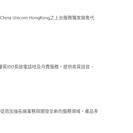
香港China Unicom HongKong之上台服務獨家銷售代
卡, 優質IDD長途電話咭及月費服務，提供高質話音、
。從而加強拓展業務與開發全新的服務領域，產品多