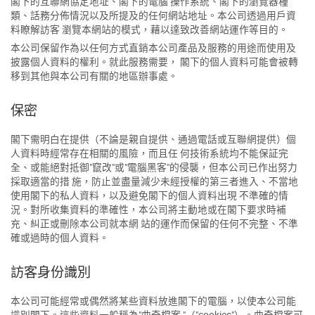
閣下的互聯網協定地址、閣下的電腦 操作系統、閣下的瀏覽器種
類、話務分佈情況以及所提及的任何網站地址。本公司透過用戶資
料瞭解訪客 瀏覽本網站的模式，藉以達致改善網站運作等目的。
本公司保留作為以任何方式直銷本公司產品及服務的用途而使用及
披露個人資料的權利。就此服務需要， 閣下的個人資料可能會被轉
移到其他與本公司有關的地區辦事處。
保密
閣下需明白在提供（不論是親自提供、通過電話或互聯網提供）個
人資料時經常存在相關的風險，而且任 何技術系統均不能保証完
全、或能絕對抵御"竄改"或"電腦黑客"的侵襲，但本公司已作出努力
採取適當的措 施，防止並盡量減少未經授權的第三者進入、不當地
使用閣下的私人資料，以及避免閣下的個人資料出現 不準確的情
況。對所收集資料的準確性，本公司將主動地或在閣下要求時補
充、糾正或刪除本公司就本網 站的運作而保留的任何不完整、不準
確或過時的個人資料。
訪客身份識別
本公司可能經常或偶然將某些資料放進閣下的電腦，以使本公司能
識別閣下。這些資料一般稱為"曲奇檔案 "（"cookies"）。曲奇檔案可